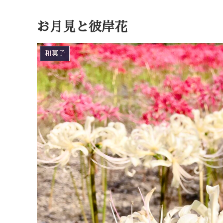
お月見と彼岸花
和菓子