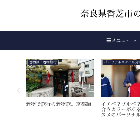
奈良県香芝市の
メニュー
着物旅・着物旅行
パーソナルスタイル分
美味しい
着物で旅行の着物旅。京都編
イエベ？ブルベ
パレン
合うカラーがあ
着物屋
スメのパーソナ
きました。