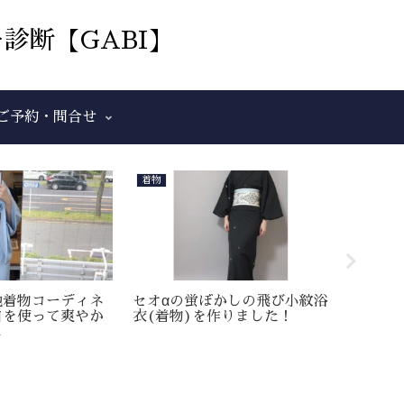
診断【GABI】
ご予約・問合せ
着物
和裁
地着物コーディネ
セオαの蛍ぼかしの飛び小紋浴
こぎん
白を使って爽やか
衣(着物)を作りました！
ニ裁縫箱
に
調しま