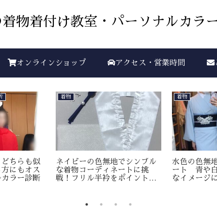
着物着付け教室・パーソナルカラー
オンラインショップ
アクセス・営業時間
析
着物
着物
？どちらも似
ネイビーの色無地でシンプル
水色の色無
る方にもオス
な着物コーディネートに挑
ート 青や
ルカラー診断
戦！フリル半衿をポイントに
なイメージ
してみました。