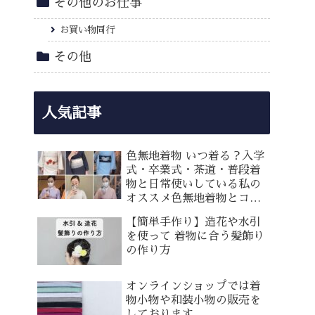
その他のお仕事
お買い物同行
その他
人気記事
色無地着物 いつ着る？入学
式・卒業式・茶道・普段着
物と日常使いしている私の
オススメ色無地着物とコー
ディネート
【簡単手作り】造花や水引
を使って 着物に合う髪飾り
の作り方
オンラインショップでは着
物小物や和装小物の販売を
しております