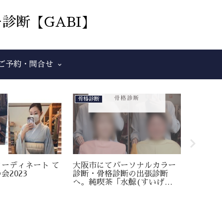
診断【GABI】
ご予約・問合せ
骨格診断
顔・声印
ーディネート て
大阪市にてパーソナルカラー
自分を
会2023
診断・骨格診断の出張診断
パーソ
へ。純喫茶「水鯨(すいげ
けてく
い)」さんにも。
介。