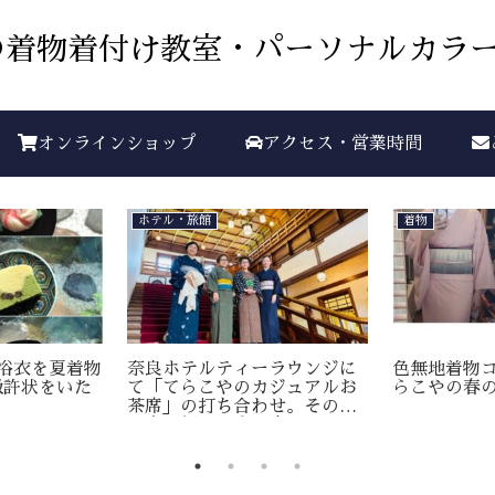
着物着付け教室・パーソナルカラー
オンラインショップ
アクセス・営業時間
ホテル・旅館
着物
浴衣を夏着物
奈良ホテルティーラウンジに
色無地着物コ
級許状をいた
て「てらこやのカジュアルお
らこやの春の
茶席」の打ち合わせ。その後
は奈良観光と食べ歩き。