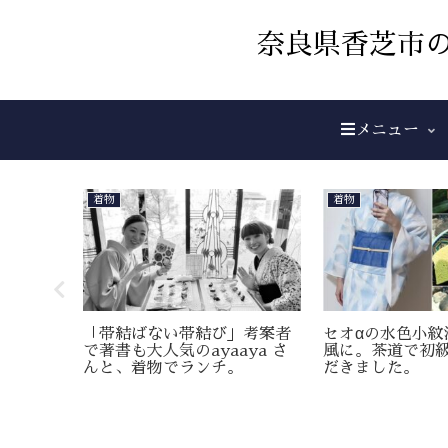
奈良県香芝市の
メニュー
着物
着物
無地着物
「帯結ばない帯結び」考案者
セオαの水色小紋
で著書も大人気のayaaya さ
風に。茶道で初
んと、着物でランチ。
だきました。