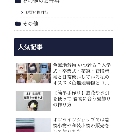
その他のお仕事
お買い物同行
その他
人気記事
色無地着物 いつ着る？入学
式・卒業式・茶道・普段着
物と日常使いしている私の
オススメ色無地着物とコー
ディネート
【簡単手作り】造花や水引
を使って 着物に合う髪飾り
の作り方
オンラインショップでは着
物小物や和装小物の販売を
しております