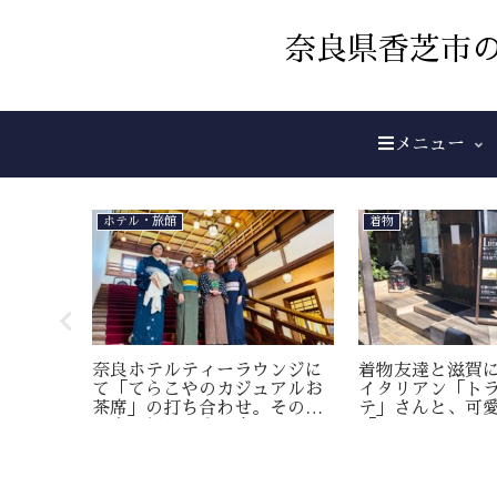
奈良県香芝市の
メニュー
ホテル・旅館
着物
ルカラー
奈良ホテルティーラウンジに
着物友達と滋賀
張診断
て「てらこやのカジュアルお
イタリアン「ト
いげ
茶席」の打ち合わせ。その後
テ」さんと、可
は奈良観光と食べ歩き。
「tento」さん