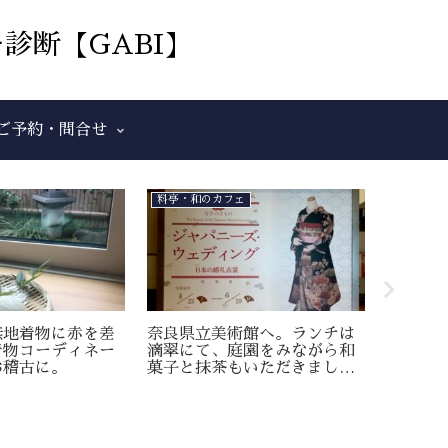
診断【GABI】
ご予約・問合せ
料亭・和のカフェ
茶道
無地着物に赤を差
奈良県立美術館へ。ランチは
セオα
着物コーディネー
滴翠にて、庭園をみながら和
物で茶
お稽古に。
菓子と抹茶もいただきまし
た。