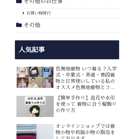
その他のお仕事
お買い物同行
その他
人気記事
色無地着物 いつ着る？入学
式・卒業式・茶道・普段着
物と日常使いしている私の
オススメ色無地着物とコー
ディネート
【簡単手作り】造花や水引
を使って 着物に合う髪飾り
の作り方
オンラインショップでは着
物小物や和装小物の販売を
しております