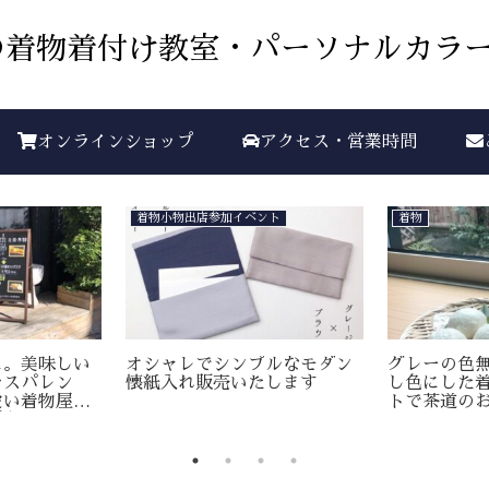
着物着付け教室・パーソナルカラー
オンラインショップ
アクセス・営業時間
着物小物出店参加イベント
着物
に。美味しい
オシャレでシンプルなモダン
グレーの色
ラスパレン
懐紙入れ販売いたします
し色にした
愛い着物屋
トで茶道の
へ行きました。